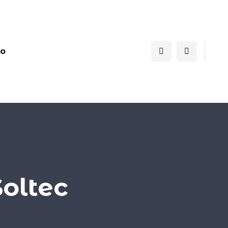
to
oltec