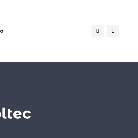
to
ltec