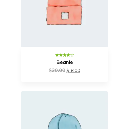
Valorado
Beanie
en
4.00
de
5
$
20.00
$
18.00