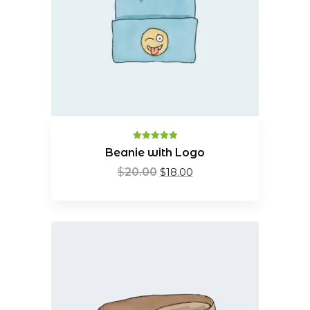
Valorado en
Beanie with Logo
5.00
de 5
$
20.00
$
18.00