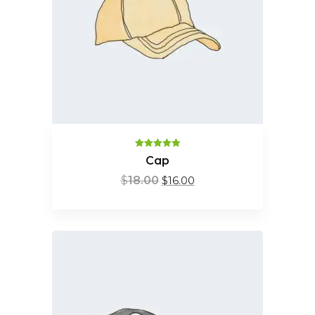
Valorado en
Cap
5.00
de 5
$
18.00
$
16.00