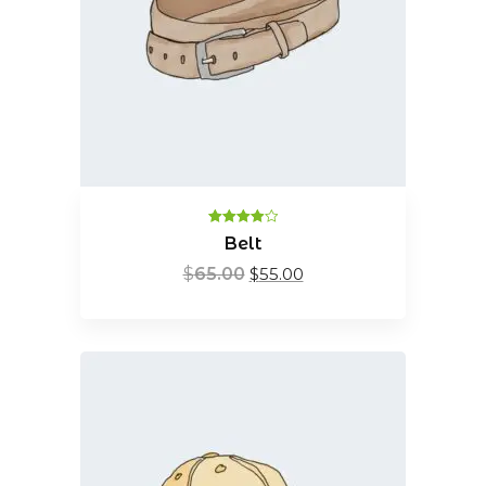
Valorado
Belt
en
4.00
de
5
$
65.00
$
55.00